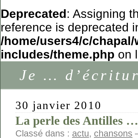
Deprecated
: Assigning t
reference is deprecated i
/home/users4/c/chapal/
includes/theme.php
on 
Je … d’écritu
30 janvier 2010
La perle des Antilles 
Classé dans :
actu
,
chansons
—