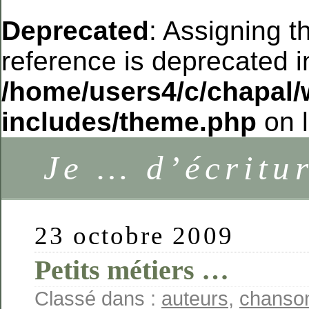
Deprecated
: Assigning t
reference is deprecated i
/home/users4/c/chapal/
includes/theme.php
on 
Je … d’écritu
23 octobre 2009
Petits métiers …
Classé dans :
auteurs
,
chanso