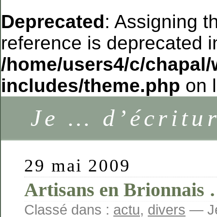
Deprecated
: Assigning t
reference is deprecated i
/home/users4/c/chapal/
includes/theme.php
on 
Je … d’écritu
29 mai 2009
Artisans en Brionnais
Classé dans :
actu
,
divers
— Je