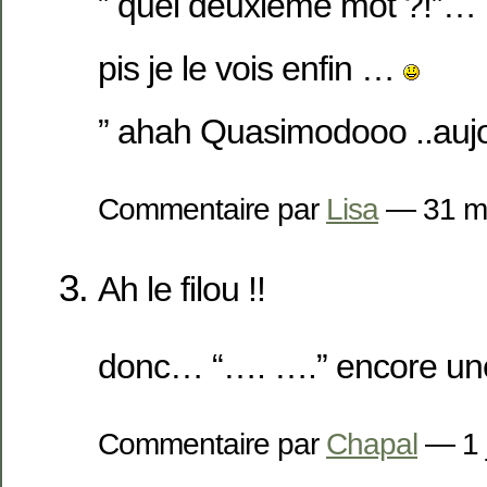
” quel deuxième mot ?!”…
pis je le vois enfin …
” ahah Quasimodooo ..aujou
Commentaire par
Lisa
— 31 m
Ah le filou !!
donc… “…. ….” encore une 
Commentaire par
Chapal
— 1 